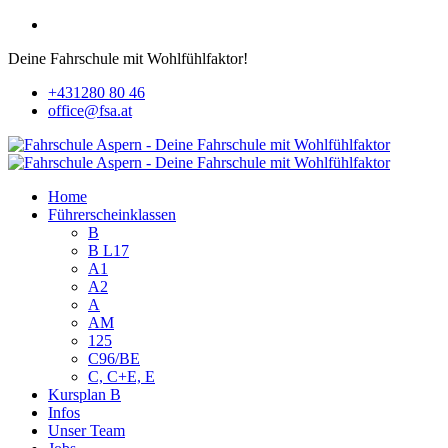
Deine Fahrschule mit Wohlfühlfaktor!
+431280 80 46
office@fsa.at
Home
Führerscheinklassen
B
B L17
A1
A2
A
AM
125
C96/BE
C, C+E, E
Kursplan B
Infos
Unser Team