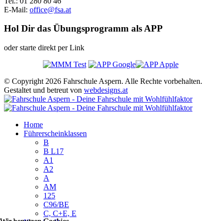
Tel.: 01 280 80 46
E-Mail:
office@fsa.at
Hol Dir das Übungsprogramm als APP
oder starte direkt per Link
© Copyright 2026 Fahrschule Aspern. Alle Rechte vorbehalten.
Gestaltet und betreut von
webdesigns.at
Home
Führerscheinklassen
B
B L17
A1
A2
A
AM
125
C96/BE
C, C+E, E